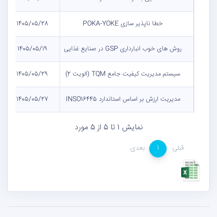
خطا ناپذیر سازی POKA-YOKE
1405/05/28
روش های خوب انبارداری GSP در صنایع غذایی
1405/05/19
سیستم مدیریت کیفیت جامع TQM (الویت 2)
1405/05/29
مدیریت ارزش بر اساس استاندارد INSO16445
1405/05/27
نمایش 1 تا 5 از 5 مورد
قبلی
1
بعدی